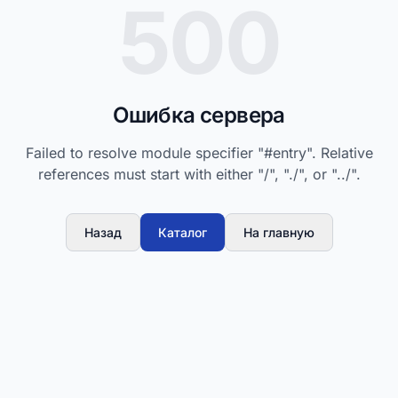
500
Ошибка сервера
Failed to resolve module specifier "#entry". Relative
references must start with either "/", "./", or "../".
Назад
Каталог
На главную