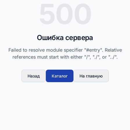
500
Ошибка сервера
Failed to resolve module specifier "#entry". Relative
references must start with either "/", "./", or "../".
Назад
Каталог
На главную