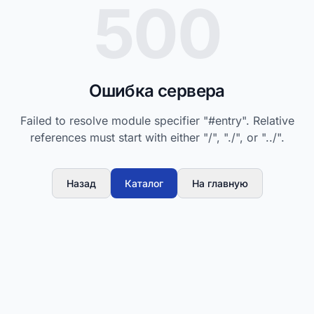
500
Ошибка сервера
Failed to resolve module specifier "#entry". Relative
references must start with either "/", "./", or "../".
Назад
Каталог
На главную