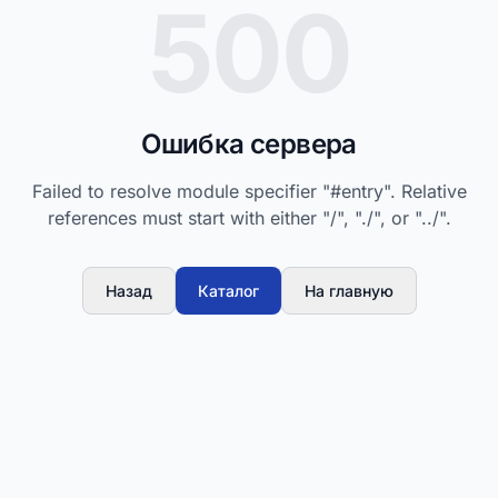
500
Ошибка сервера
Failed to resolve module specifier "#entry". Relative
references must start with either "/", "./", or "../".
Назад
Каталог
На главную