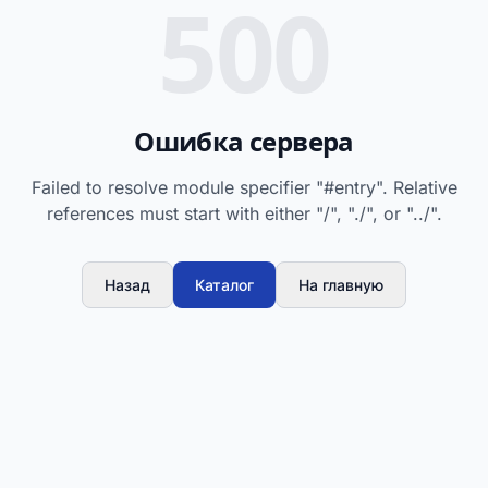
500
Ошибка сервера
Failed to resolve module specifier "#entry". Relative
references must start with either "/", "./", or "../".
Назад
Каталог
На главную