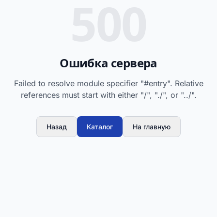
500
Ошибка сервера
Failed to resolve module specifier "#entry". Relative
references must start with either "/", "./", or "../".
Назад
Каталог
На главную