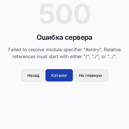
500
Ошибка сервера
Failed to resolve module specifier "#entry". Relative
references must start with either "/", "./", or "../".
Назад
Каталог
На главную