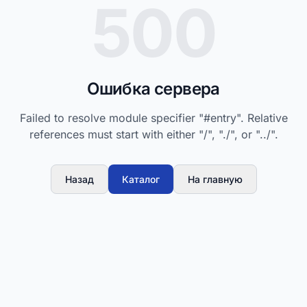
500
Ошибка сервера
Failed to resolve module specifier "#entry". Relative
references must start with either "/", "./", or "../".
Назад
Каталог
На главную