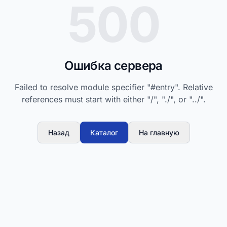
500
Ошибка сервера
Failed to resolve module specifier "#entry". Relative
references must start with either "/", "./", or "../".
Назад
Каталог
На главную