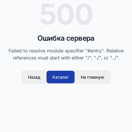
500
Ошибка сервера
Failed to resolve module specifier "#entry". Relative
references must start with either "/", "./", or "../".
Назад
Каталог
На главную