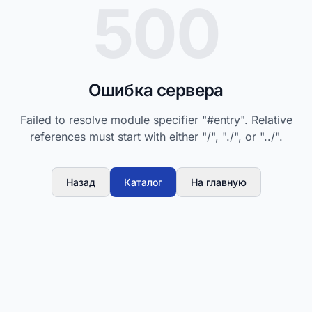
500
Ошибка сервера
Failed to resolve module specifier "#entry". Relative
references must start with either "/", "./", or "../".
Назад
Каталог
На главную