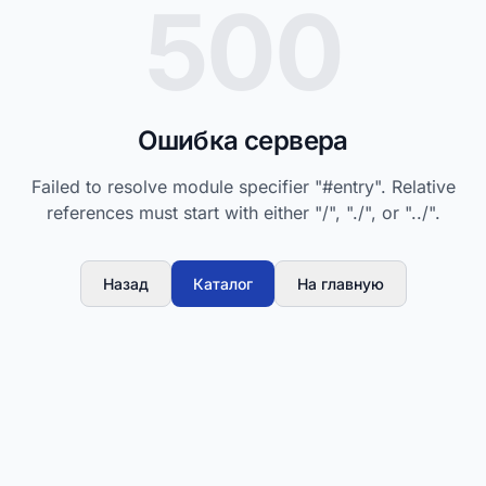
500
Ошибка сервера
Failed to resolve module specifier "#entry". Relative
references must start with either "/", "./", or "../".
Назад
Каталог
На главную