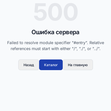
500
Ошибка сервера
Failed to resolve module specifier "#entry". Relative
references must start with either "/", "./", or "../".
Назад
Каталог
На главную