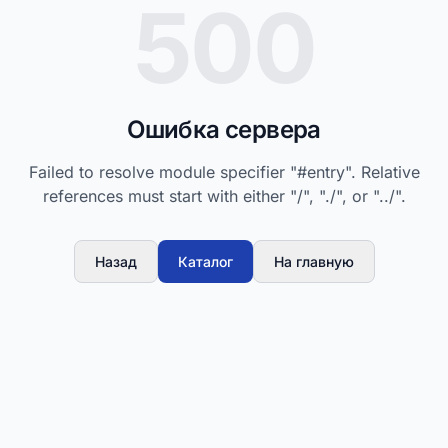
500
Ошибка сервера
Failed to resolve module specifier "#entry". Relative
references must start with either "/", "./", or "../".
Назад
Каталог
На главную