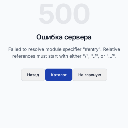
500
Ошибка сервера
Failed to resolve module specifier "#entry". Relative
references must start with either "/", "./", or "../".
Назад
Каталог
На главную