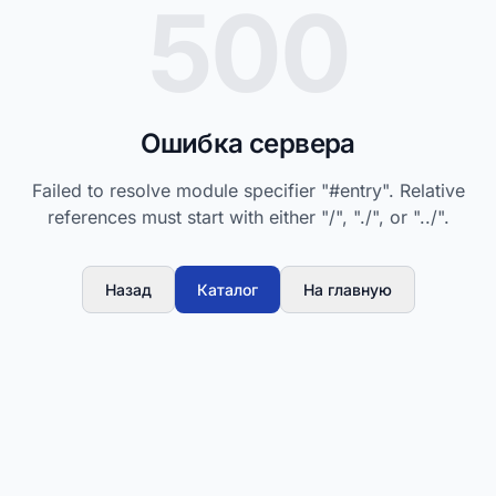
500
Ошибка сервера
Failed to resolve module specifier "#entry". Relative
references must start with either "/", "./", or "../".
Назад
Каталог
На главную