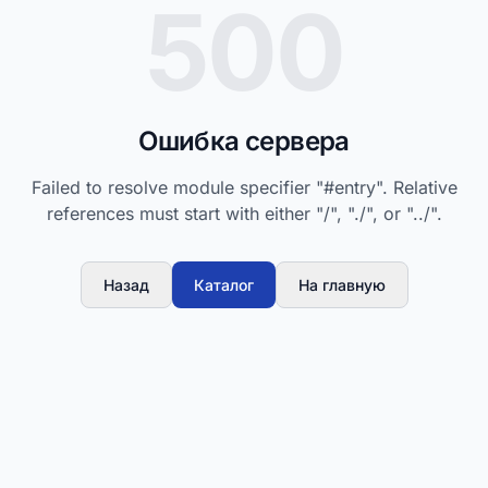
500
Ошибка сервера
Failed to resolve module specifier "#entry". Relative
references must start with either "/", "./", or "../".
Назад
Каталог
На главную