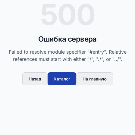
500
Ошибка сервера
Failed to resolve module specifier "#entry". Relative
references must start with either "/", "./", or "../".
Назад
Каталог
На главную