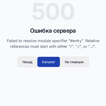
500
Ошибка сервера
Failed to resolve module specifier "#entry". Relative
references must start with either "/", "./", or "../".
Назад
Каталог
На главную