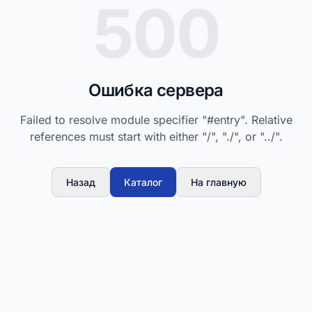
500
Ошибка сервера
Failed to resolve module specifier "#entry". Relative
references must start with either "/", "./", or "../".
Назад
Каталог
На главную