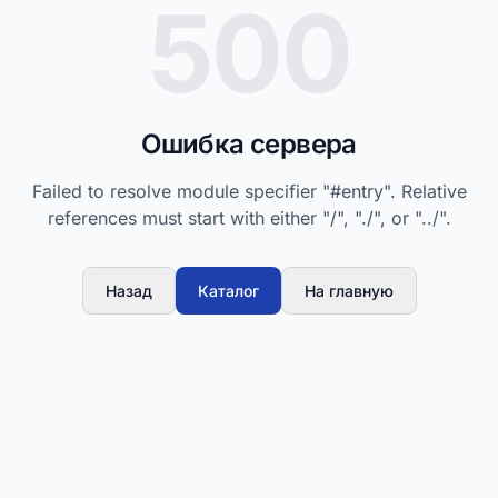
500
Ошибка сервера
Failed to resolve module specifier "#entry". Relative
references must start with either "/", "./", or "../".
Назад
Каталог
На главную