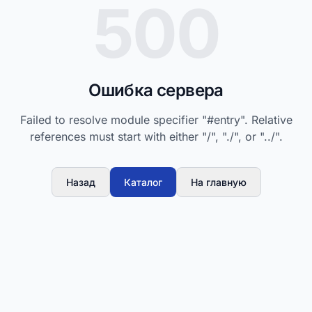
500
Ошибка сервера
Failed to resolve module specifier "#entry". Relative
references must start with either "/", "./", or "../".
Назад
Каталог
На главную