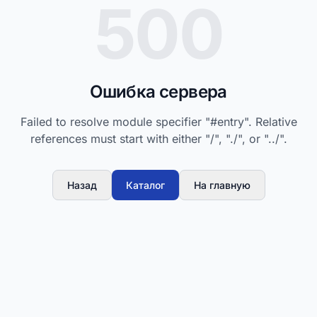
500
Ошибка сервера
Failed to resolve module specifier "#entry". Relative
references must start with either "/", "./", or "../".
Назад
Каталог
На главную