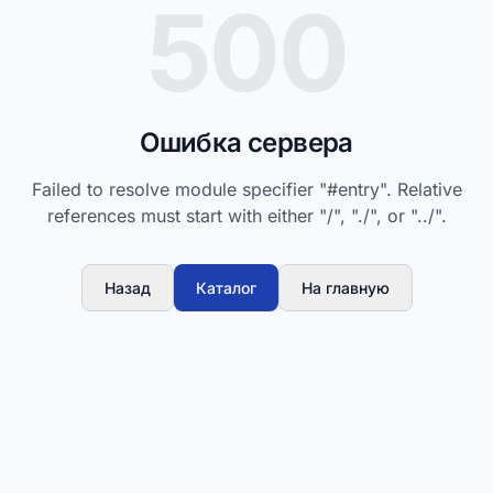
500
Ошибка сервера
Failed to resolve module specifier "#entry". Relative
references must start with either "/", "./", or "../".
Назад
Каталог
На главную