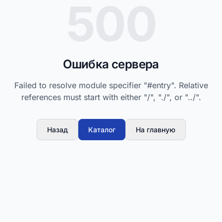
500
Ошибка сервера
Failed to resolve module specifier "#entry". Relative
references must start with either "/", "./", or "../".
Назад
Каталог
На главную