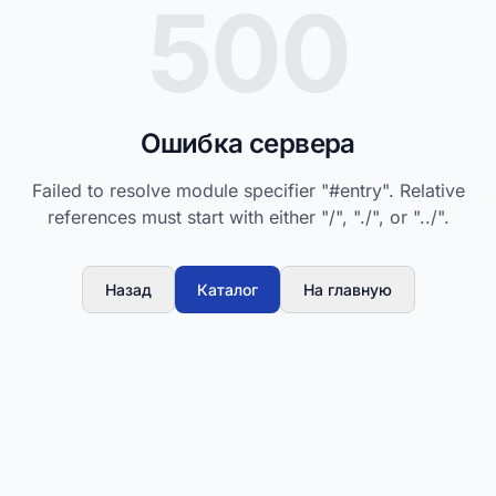
500
Ошибка сервера
Failed to resolve module specifier "#entry". Relative
references must start with either "/", "./", or "../".
Назад
Каталог
На главную