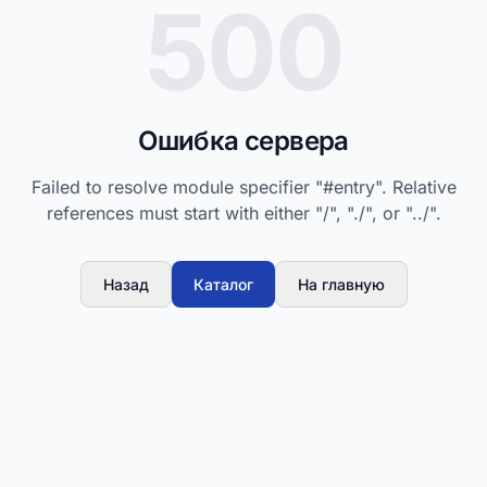
500
Ошибка сервера
Failed to resolve module specifier "#entry". Relative
references must start with either "/", "./", or "../".
Назад
Каталог
На главную