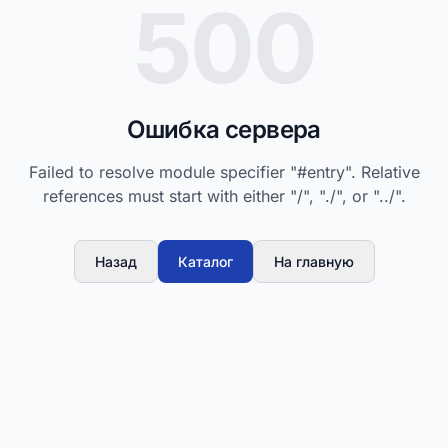
500
Ошибка сервера
Failed to resolve module specifier "#entry". Relative
references must start with either "/", "./", or "../".
Назад
Каталог
На главную