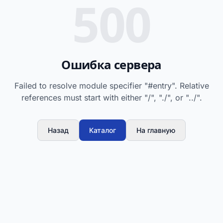
500
Ошибка сервера
Failed to resolve module specifier "#entry". Relative
references must start with either "/", "./", or "../".
Назад
Каталог
На главную