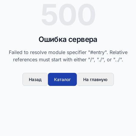
500
Ошибка сервера
Failed to resolve module specifier "#entry". Relative
references must start with either "/", "./", or "../".
Назад
Каталог
На главную