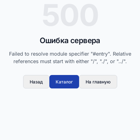
500
Ошибка сервера
Failed to resolve module specifier "#entry". Relative
references must start with either "/", "./", or "../".
Назад
Каталог
На главную