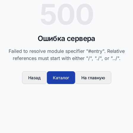
500
Ошибка сервера
Failed to resolve module specifier "#entry". Relative
references must start with either "/", "./", or "../".
Назад
Каталог
На главную