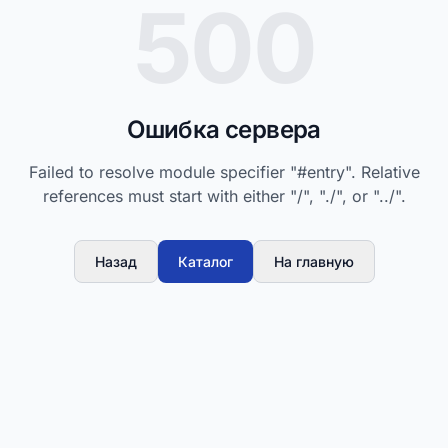
500
Ошибка сервера
Failed to resolve module specifier "#entry". Relative
references must start with either "/", "./", or "../".
Назад
Каталог
На главную