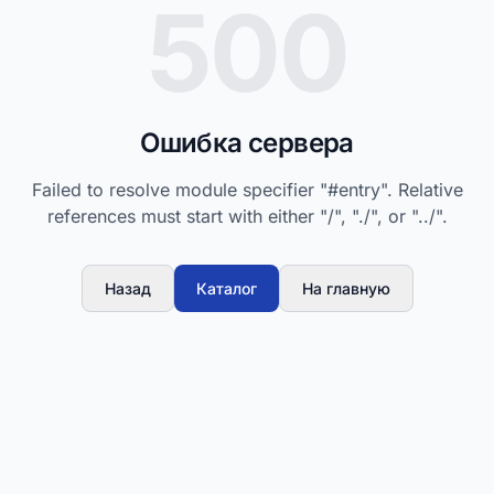
500
Ошибка сервера
Failed to resolve module specifier "#entry". Relative
references must start with either "/", "./", or "../".
Назад
Каталог
На главную