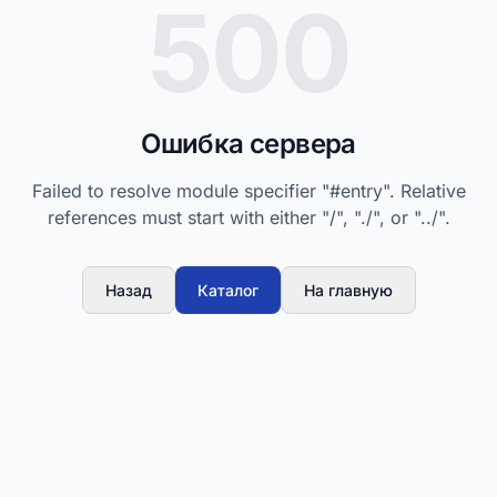
500
Ошибка сервера
Failed to resolve module specifier "#entry". Relative
references must start with either "/", "./", or "../".
Назад
Каталог
На главную