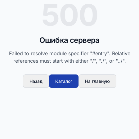
500
Ошибка сервера
Failed to resolve module specifier "#entry". Relative
references must start with either "/", "./", or "../".
Назад
Каталог
На главную