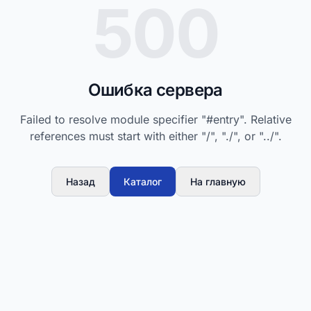
500
Ошибка сервера
Failed to resolve module specifier "#entry". Relative
references must start with either "/", "./", or "../".
Назад
Каталог
На главную