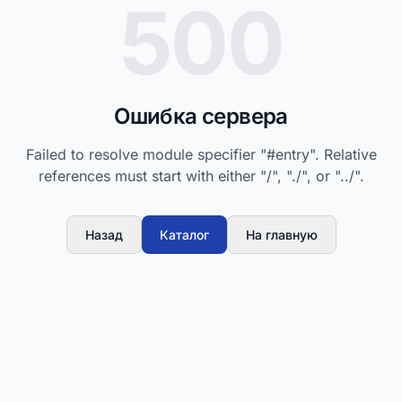
500
Ошибка сервера
Failed to resolve module specifier "#entry". Relative
references must start with either "/", "./", or "../".
Назад
Каталог
На главную