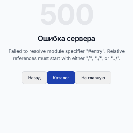
500
Ошибка сервера
Failed to resolve module specifier "#entry". Relative
references must start with either "/", "./", or "../".
Назад
Каталог
На главную