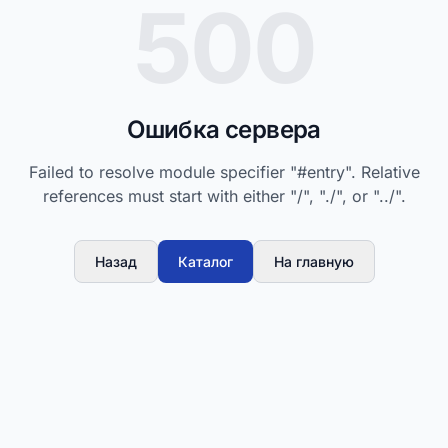
500
Ошибка сервера
Failed to resolve module specifier "#entry". Relative
references must start with either "/", "./", or "../".
Назад
Каталог
На главную