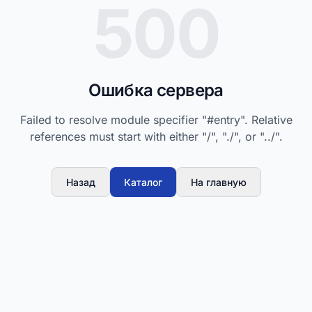
500
Ошибка сервера
Failed to resolve module specifier "#entry". Relative
references must start with either "/", "./", or "../".
Назад
Каталог
На главную