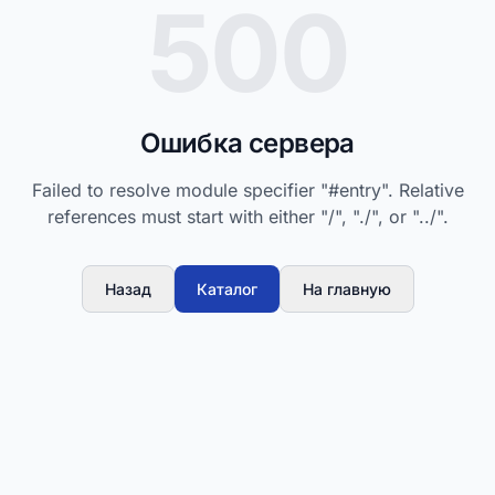
500
Ошибка сервера
Failed to resolve module specifier "#entry". Relative
references must start with either "/", "./", or "../".
Назад
Каталог
На главную