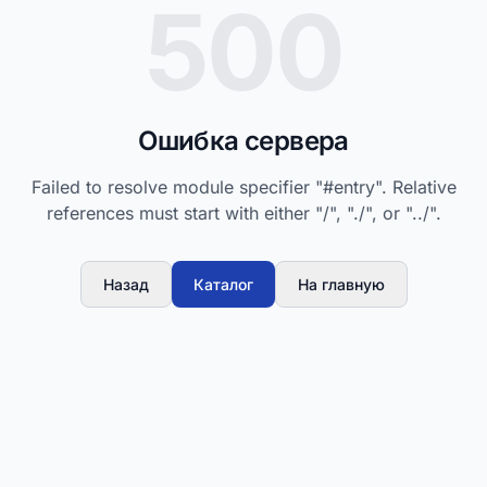
500
Ошибка сервера
Failed to resolve module specifier "#entry". Relative
references must start with either "/", "./", or "../".
Назад
Каталог
На главную