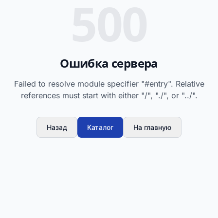
500
Ошибка сервера
Failed to resolve module specifier "#entry". Relative
references must start with either "/", "./", or "../".
Назад
Каталог
На главную