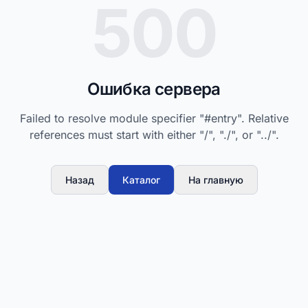
500
Ошибка сервера
Failed to resolve module specifier "#entry". Relative
references must start with either "/", "./", or "../".
Назад
Каталог
На главную