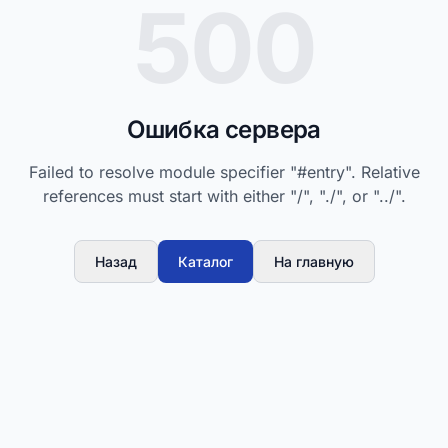
500
Ошибка сервера
Failed to resolve module specifier "#entry". Relative
references must start with either "/", "./", or "../".
Назад
Каталог
На главную