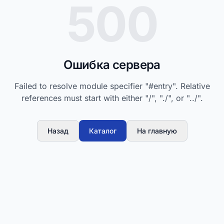
500
Ошибка сервера
Failed to resolve module specifier "#entry". Relative
references must start with either "/", "./", or "../".
Назад
Каталог
На главную