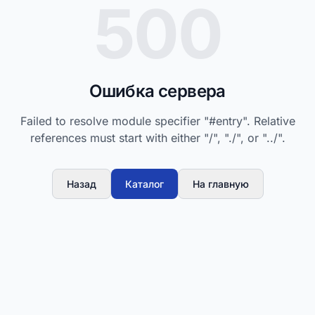
500
Ошибка сервера
Failed to resolve module specifier "#entry". Relative
references must start with either "/", "./", or "../".
Назад
Каталог
На главную