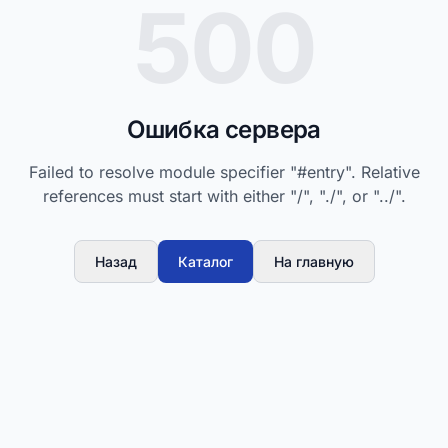
500
Ошибка сервера
Failed to resolve module specifier "#entry". Relative
references must start with either "/", "./", or "../".
Назад
Каталог
На главную