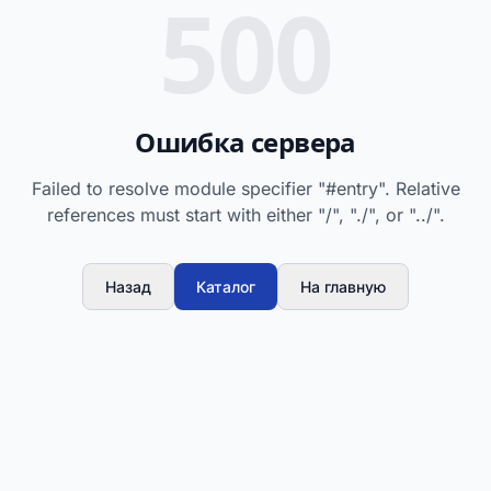
500
Ошибка сервера
Failed to resolve module specifier "#entry". Relative
references must start with either "/", "./", or "../".
Назад
Каталог
На главную